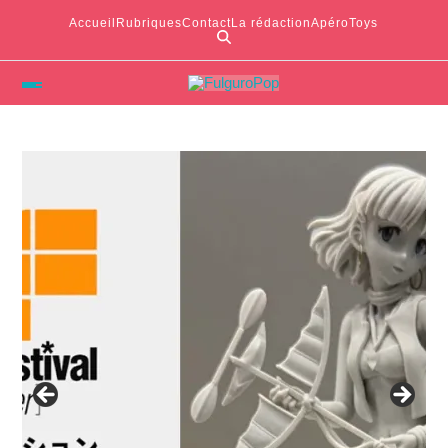
Accueil
Rubriques
Contact
La rédaction
ApéroToys