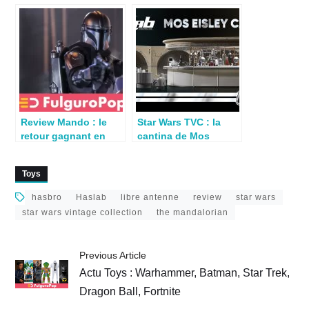
Mandalorian, Boba
The Mandalorian &
Fett, Gatchaman
The Child
Review Mando : le
Star Wars TVC : la
retour gagnant en
cantina de Mos
Black Series par Seb
Eisley, nouveau
projet Haslab
Toys
hasbro
Haslab
libre antenne
review
star wars
star wars vintage collection
the mandalorian
Previous Article
Actu Toys : Warhammer, Batman, Star Trek,
Dragon Ball, Fortnite