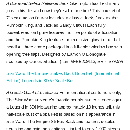
A Diamond Select Release!
Jack Skellington has held many
jobs in his life, and now they’re all in one box! This box set of
7″ scale action figures includes a classic Jack, Jack as the
Pumpkin King, and Jack as Sandy Claws! Each fully
poseable action figure features multiple points of articulation,
and the Pumpkin King features an exclusive glow-in-the-dark
head! All three come packaged in a full-color window box with
opening tree flaps. Designed by Eamon O’Donoghue,
sculpted by Cortes Studios. (Item #FEB209113, SRP: $79.99)
Star Wars The Empire Strikes Back Boba Fett (International
Edition) Legends in 3D ½ Scale Bust
A Gentle Giant Ltd. release!
For international customers only,
The Star Wars universe’s favorite bounty hunter is once again
a Legend in 3D! Measuring approximately 10 inches tall, this
half-scale bust of Boba Fett is based on his appearance in
Star Wars: The Empire Strikes Back and features detailed
sculpting and paint applications. Limited to only 1,000 pieces,