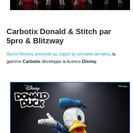
Carbotix Donald & Stitch par
5pro & Blitzway
Après Mickey présenté au Japon la semaine dernière
, la
gamme
Carbotix
développe la licence
Disney.