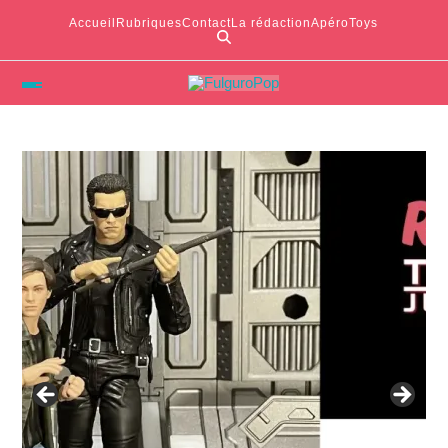
Accueil
Rubriques
Contact
La rédaction
ApéroToys