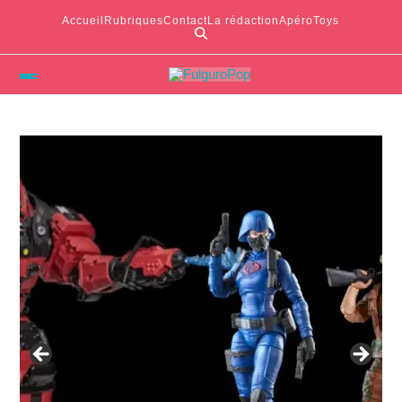
Accueil
Rubriques
Contact
La rédaction
ApéroToys