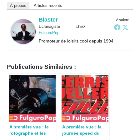
À propos
Articles récents
Blaster
A suivre
chez
Eclairagiste
FulguroPop
Promoteur de loisirs cool depuis 1994.
Publications Similaires :
A première vue : le
A première vue : la
rotographe et les
journée speed du
dessins-animés
pote de Ferris Bueller