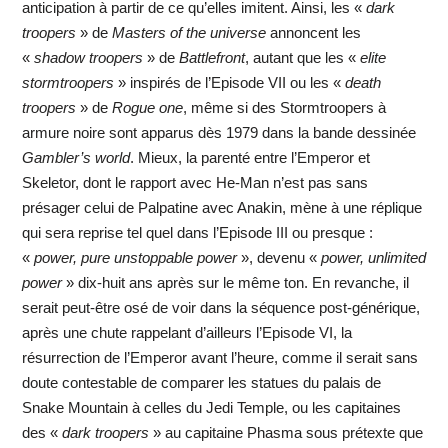
anticipation à partir de ce qu’elles imitent. Ainsi, les «
dark
troopers
» de
Masters of the universe
annoncent les
«
shadow troopers
» de
Battlefront
, autant que les «
elite
stormtroopers
» inspirés de l’Episode VII ou les «
death
troopers
» de
Rogue one
, même si des Stormtroopers à
armure noire sont apparus dès 1979 dans la bande dessinée
Gambler’s world
. Mieux, la parenté entre l’Emperor et
Skeletor, dont le rapport avec He-Man n’est pas sans
présager celui de Palpatine avec Anakin, mène à une réplique
qui sera reprise tel quel dans l’Episode III ou presque :
«
power, pure unstoppable power
», devenu «
power, unlimited
power
» dix-huit ans après sur le même ton. En revanche, il
serait peut-être osé de voir dans la séquence post-générique,
après une chute rappelant d’ailleurs l’Episode VI, la
résurrection de l’Emperor avant l’heure, comme il serait sans
doute contestable de comparer les statues du palais de
Snake Mountain à celles du Jedi Temple, ou les capitaines
des «
dark troopers
» au capitaine Phasma sous prétexte que