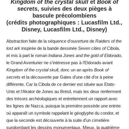
Kingdom of the crystal skull
et
Book of
secrets
, suivies des deux pièges à
bascule précolombiens
(crédits photographiques : Lucasfilm Ltd.,
Disney, Lucasfilm Ltd., Disney)
Abstraction faite de la séquence d’ouverture de
Raiders of the
lost ark
inspirée de la bande dessinée
Seven cities of Cibola
,
et mis à part le roman
Indiana Jones and the gold of Eldorado
,
le Grand Aventurier ne s’intéresse pas à l’Eldorado avant
Kingdom of the crystal skull
, donc un an après
Book of
secrets
et la découverte par Gates d’une cité d’or à peine
différente. Car la Cibola de ce dernier est située aux Etats-
Unis et l’Akator de Jones au Brésil, mais les deux renferment
des trésors archéologiques et entretiennent un rapport avec
les lignes de Nazca, puisque la première possède une entrée
où apparaît un symbole rappelant le géoglyphe du condor, et
que la seconde est découverte à la suite d’un cimetière
surplombant les dessins monumentaux. Mieux, la quatrième