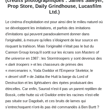
(crédits photographiques : James Sawyer,
Prop Store, Daily Grindhouse, Lucasfilm
Ltd.)
Le cinéma d’exploitation est pour ainsi dire le milieu naturel où
se développent les imitations, et parfois des imitations
d’imitations qui peuvent paradoxalement donner dans
l’originalité, à mesure qu’elles s’éloignent de leur source en
risquant la trahison. Mais l’originalité n’était pas le but du
Cannon Group lorsqu’il sortit sur les écrans son
Masters of
the universe
en 1987 : les Stormtroopers y sont devenus des
«
dark troopers
» et les chasseurs de primes des
«
mercenaries
», Yoda Gwildor et l’Emperor Skeletor, le
«
desert skiff
» de Jabba the Hutt la barge du Lord of
Destruction et les
lightsabers
des épées produisant des
étincelles. Car enfin, Saurod n’est-il pas un parent reptilien de
Bossk, cette hutte où vit Gwildor entre les racines n’est-elle
pas située sur Dagobah, et ces bruits de lames qui
s’entrechoquent n’ont-ils pas été commandés à Ben Burtt ?