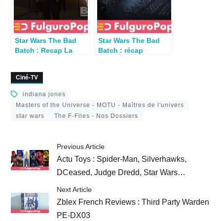
Star Wars The Bad
Star Wars The Bad
Batch : Recap La
Batch : récap
Messagère (S03E09)
épisodes S03E01,
S03E02 & S03E03
Ciné-TV
indiana jones
Masters of the Universe - MOTU - Maîtres de l'univers
star wars
The F-Files - Nos Dossiers
Previous Article
Actu Toys : Spider-Man, Silverhawks,
DCeased, Judge Dredd, Star Wars…
Next Article
Zblex French Reviews : Third Party Warden
PE-DX03