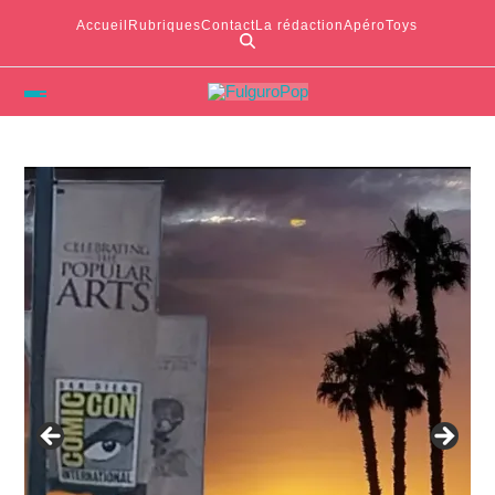
Accueil
Rubriques
Contact
La rédaction
ApéroToys