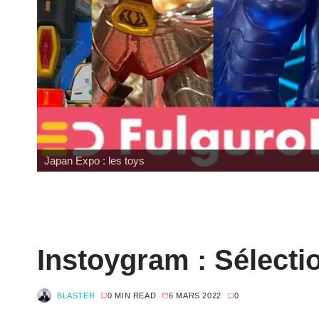
Japan Expo : les toys
Instoygram : Sélecti
BLASTER
0 MIN READ
6 MARS 2022
0