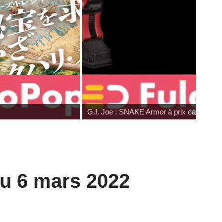
G.I. Joe : SNAKE Armor à prix cassé c
du 6 mars 2022