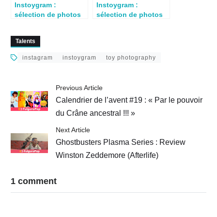
Instoygram :
Instoygram :
sélection de photos
sélection de photos
de jouets du 3 juillet
de jouets du 10 juillet
2022
2022
Talents
instagram
instoygram
toy photography
Previous Article
Calendrier de l’avent #19 : « Par le pouvoir
du Crâne ancestral !!! »
Next Article
Ghostbusters Plasma Series : Review
Winston Zeddemore (Afterlife)
1 comment