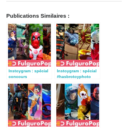
Publications Similaires :
Instoygram : spécial
Instoygram : spécial
concours
#hasbrotoyphoto
HasbroToyPhoto
semaine 3