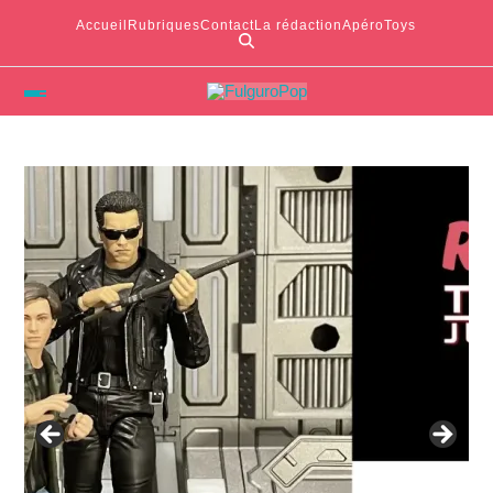
Accueil
Rubriques
Contact
La rédaction
ApéroToys