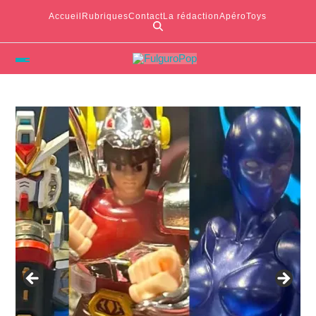
Accueil
Rubriques
Contact
La rédaction
ApéroToys