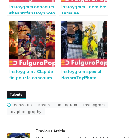
Instoygram concours
Instoygram : dernière
#hasbrofanstoyphoto
semaine
semaine 4
#hasbrotoyphoto
Instoygram : Clap de
Instoygram special
fin pour le concours
HasbroToyPhoto
#Hasbrofanstoyphoto
(semaine 1)
Talents
concours
hasbro
instagram
instoygram
toy photography
Previous Article