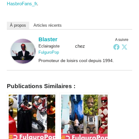
HasbroFans_fr
.
À propos
Articles récents
Blaster
A suivre
chez
Eclairagiste
FulguroPop
Promoteur de loisirs cool depuis 1994.
Publications Similaires :