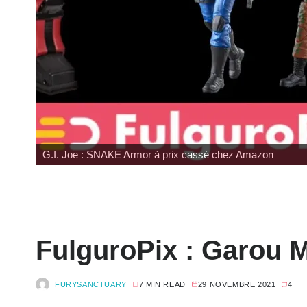
E Armor à prix cassé chez Amazon
SDCC 202
FulguroPix : Garou M
FURYSANCTUARY
7 MIN READ
29 NOVEMBRE 2021
4