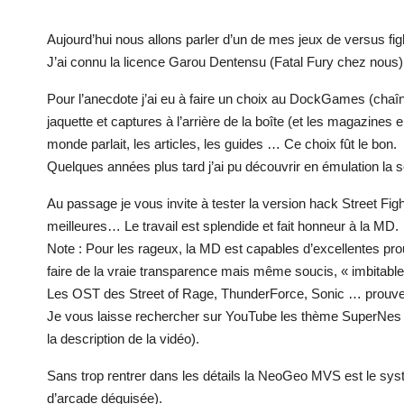
Aujourd’hui nous allons parler d’un de mes jeux de versus fi
J’ai connu la licence Garou Dentensu (Fatal Fury chez nous) 
Pour l’anecdote j’ai eu à faire un choix au DockGames (chaîne
jaquette et captures à l’arrière de la boîte (et les magazines
monde parlait, les articles, les guides … Ce choix fût le bon.
Quelques années plus tard j’ai pu découvrir en émulation la sé
Au passage je vous invite à tester la version hack Street Fig
meilleures… Le travail est splendide et fait honneur à la MD.
Note : Pour les rageux, la MD est capables d’excellentes pro
faire de la vraie transparence mais même soucis, « imbitabl
Les OST des Street of Rage, ThunderForce, Sonic … prouvent 
Je vous laisse rechercher sur YouTube les thème SuperNes r
la description de la vidéo).
Sans trop rentrer dans les détails la NeoGeo MVS est le s
d’arcade déguisée).