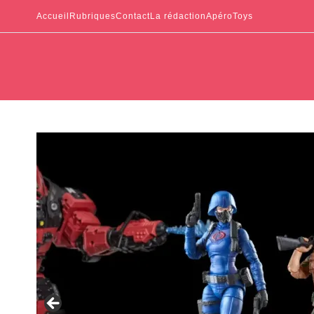
Accueil
Rubriques
Contact
La rédaction
ApéroToys