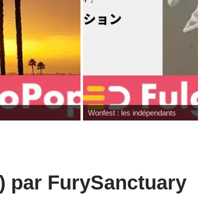
Wonfest : les indépendants
9) par FurySanctuary