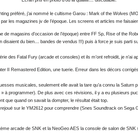
ghting préféré, j’ai nommé le cultisme Garou : Mark of the Wolves (
par les magazines jv de l’époque. Les screens et articles me faisaien
 de magasins d’occasion de l’époque) entre FF Sp, Rise of the Robots e
 en disaient du bien… bandes de vendus !!!) puis à force je suis parti 
rie des Fatal Fury (arcade et consoles) et ils m’ont refroidit, je n’ai
hter II Remastered Edition, une tuerie. Erreur dans les décors corrigés
uesses musicales, seulement elle avait la tare qu’a connu la Saturn p
e » à programmer). De plus avec ces révisions, il y a eu plusieurs p
que quand on savait la dompter, le résultat était top.
ejoué sur le YM2612 pour comprendre (Snes Soundtrack on Sega Genes
ystème arcade de SNK et la NeoGeo AES la console de salon de SNK s