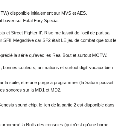
MOTW) disponible initialement sur MVS et AES.
t baver sur Fatal Fury Special.
t Street Fighter II’. Rise me faisait de l’oeil de part sa
sur SFII’ Megadrive car SF2 était LE jeu de combat que tout le
 apprécié la série qu’avec les Real Bout et surtout MOTW.
, bonnes couleurs, animations et surtout digit’ vocaux bien
ar la suite, être une purge à programmer (la Saturn pouvait
uces sonores sur la MD1 et MD2.
is sound chip, le lien de la partie 2 est disponible dans
urnommé la Rolls des consoles (qui n’est qu’une borne