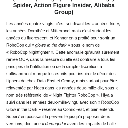
Spider, Action Figure Insider, Alibaba
Group)
Les années quatre-vingts, c’est soi-disant les « années fric »,
les années Dorothée et Mitterrand, mais c’est surtout les
années du fluorescent, et Kenner en a profité pour sortir un
RoboCop qui «
glows in the dark
» sous le nom de
« RoboCop Nightfighter ». Cette anomalie qu’aurait sûrement
reniée OCP, dans la mesure où elle est contraire à tous les
principes de l’infiltration ou de la simple discrétion, a
suffisamment marqué les esprits pour inspirer le décor des
flippers de chez Data East et Cromy, mais surtout pour être
réinventée par Neca dans les années deux-mille-dix, sous le
nom très référentiel de « Night Fighter RoboCop ». Hiya a
suivi dans les années deux-mille-vingt, avec son « RoboCop
Glow in the Dark » réservé au ComicFest, et bien entendu
Super7 en poussant la perversité jusqu’à proposer deux
versions, dont une «
damaged
» avec des impacts de balle