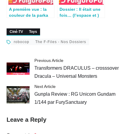
A première vue : la
Dossier : Il était une
couleur de la parka
fois… (l’espace et )
de Han Solo
Métro par Nicolas
Ciné-TV
Toys
robocop
The F-Files - Nos Dossiers
Previous Article
Transformers DRACULUS – crosssover
Dracula – Universal Monsters
Next Article
Gunpla Review : RG Unicorn Gundam
1/144 par FurySanctuary
Leave a Reply