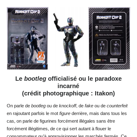
Le
bootleg
officialisé ou le paradoxe
incarné
(crédit photographique : Itakon)
On parle de
bootleg
ou de
knockoff
, de
fake
ou de
counterfeit
en rajoutant parfois le mot
figure
derrière, mais dans tous les
cas, on parle de figurines forcément illégales sans être
forcément illégitimes, de ce qui sert autant à flouer le
consommateur qu’à approvisionner les marchés fermés. Ce