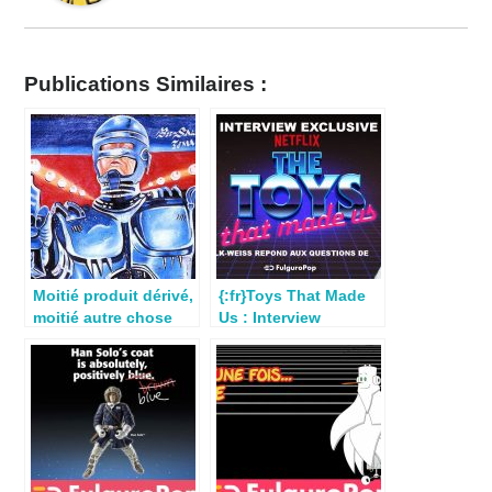
Publications Similaires :
Moitié produit dérivé,
{:fr}Toys That Made
moitié autre chose
Us : Interview
(partie 2/2)
exclusive{:}{:en}Toys
that made us :
exclusive interview
with Brian Volk-
Weiss{:}