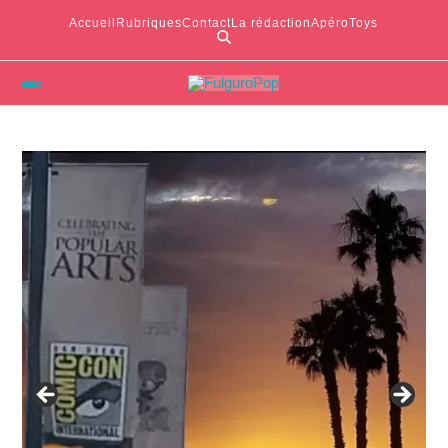
Accueil
Rubriques
Contact
La rédaction
ApéroToys