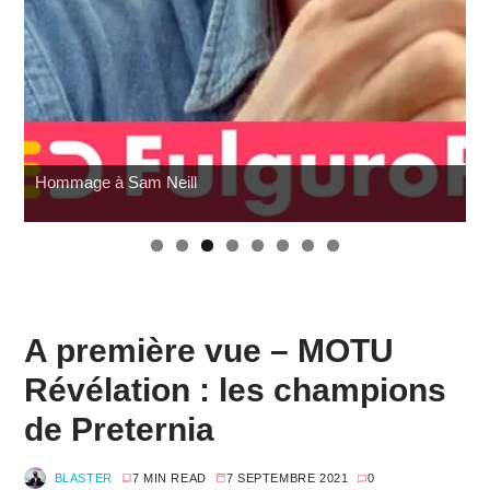
G.I. Joe : SNAKE Armor à prix cassé chez Amazon
W
A première vue – MOTU
Révélation : les champions
de Preternia
BLASTER
7 MIN READ
7 SEPTEMBRE 2021
0