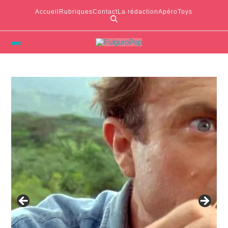
Accueil
Rubriques
Contact
La rédaction
ApéroToys