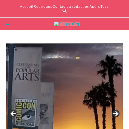
Accueil
Rubriques
Contact
La rédaction
ApéroToys