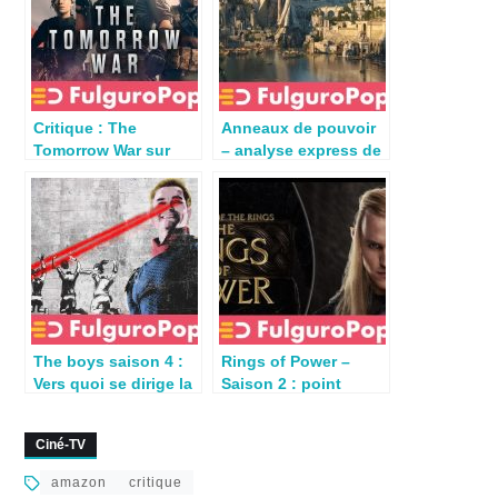
Critique : The
Anneaux de pouvoir
Tomorrow War sur
– analyse express de
Amazon Prime Video
l’épisode 3 (S01E03)
The boys saison 4 :
Rings of Power –
Vers quoi se dirige la
Saison 2 : point
série ?
d’étape à mi-saison
Ciné-TV
amazon
critique