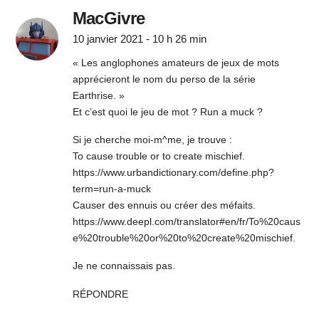
MacGivre
10 janvier 2021 - 10 h 26 min
« Les anglophones amateurs de jeux de mots
apprécieront le nom du perso de la série
Earthrise. »
Et c’est quoi le jeu de mot ? Run a muck ?
Si je cherche moi-m^me, je trouve :
To cause trouble or to create mischief.
https://www.urbandictionary.com/define.php?
term=run-a-muck
Causer des ennuis ou créer des méfaits.
https://www.deepl.com/translator#en/fr/To%20caus
e%20trouble%20or%20to%20create%20mischief
.
Je ne connaissais pas.
RÉPONDRE