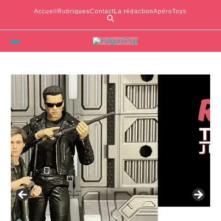
Accueil
Rubriques
Contact
La rédaction
ApéroToys