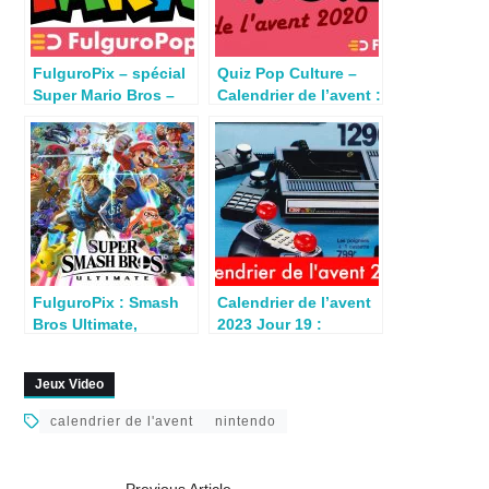
FulguroPix – spécial
Quiz Pop Culture –
Super Mario Bros –
Calendrier de l’avent :
Nintendo
Jour 23
FulguroPix : Smash
Calendrier de l’avent
Bros Ultimate,
2023 Jour 19 :
l’hommage au jeu
Console CBS
vidéo japonais
Colecovision
Jeux Video
calendrier de l'avent
nintendo
Previous Article