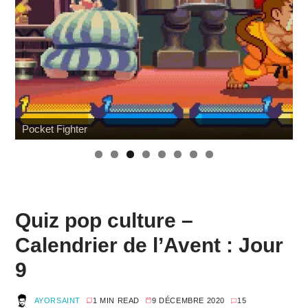
Pocket Fighter
W
Quiz pop culture –
Calendrier de l’Avent : Jour
9
AYORSAINT
1 MIN READ
9 DÉCEMBRE 2020
15