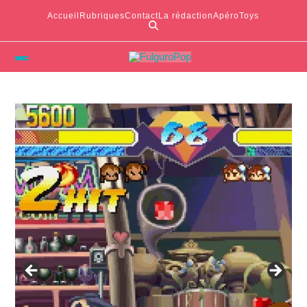
Accueil
Rubriques
Contact
La rédaction
ApéroToys