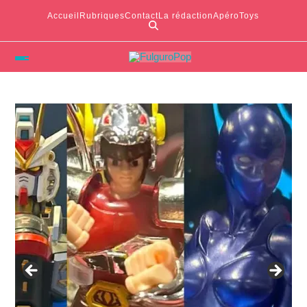
Accueil
Rubriques
Contact
La rédaction
ApéroToys