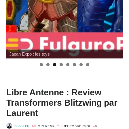
Japan Expo : les toys
W
Libre Antenne : Review
Transformers Blitzwing par
Laurent
BLASTER
1 MIN READ
9 DÉCEMBRE 2020
0