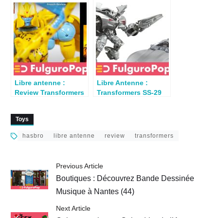
Transformers par
Rat Trap par
Sebtimus Zblex
TFToyBox
Libre antenne :
Libre Antenne :
Review Transformers
Transformers SS-29
Cheetor par Laurent
Sideswipe
Toys
hasbro
libre antenne
review
transformers
Previous Article
Boutiques : Découvrez Bande Dessinée
Musique à Nantes (44)
Next Article