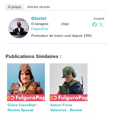
À propos
Articles récents
Blaster
A suivre
chez
Eclairagiste
FulguroPop
Promoteur de loisirs cool depuis 1994.
Publications Similaires :
GIJoe Classified :
Action Force
Review Special
Valaverse : Review