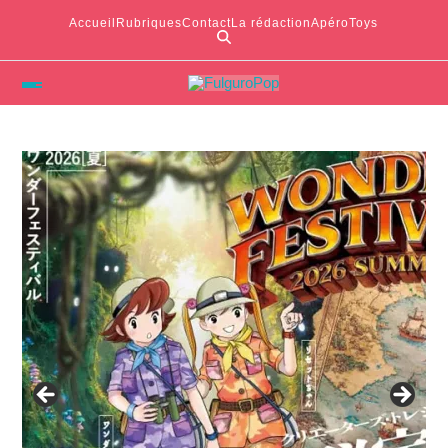
Accueil
Rubriques
Contact
La rédaction
ApéroToys