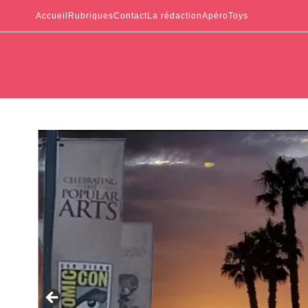
Accueil
Rubriques
Contact
La rédaction
ApéroToys