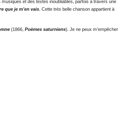
es musiques et des textes inoubliables, parfois à travers une
re que je m’en vais
. Cette très belle chanson appartient à
tomne
(1866,
Poèmes saturnien
s
). Je ne peux m’empêcher