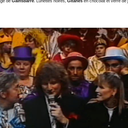
mage de
Gainsbarre
. Lunettes noires,
Gitanes
en chocolat et verre de