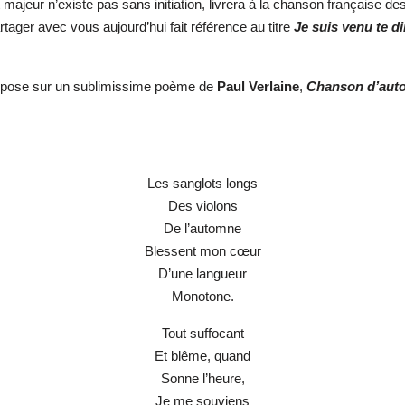
t majeur n’existe pas sans initiation, livrera à la chanson française d
tager avec vous aujourd’hui fait référence au titre
Je suis venu te di
epose sur un sublimissime poème de
Paul Verlaine
,
Chanson d’au
Les sanglots longs
Des violons
De l’automne
Blessent mon cœur
D’une langueur
Monotone.
Tout suffocant
Et blême, quand
Sonne l’heure,
Je me souviens