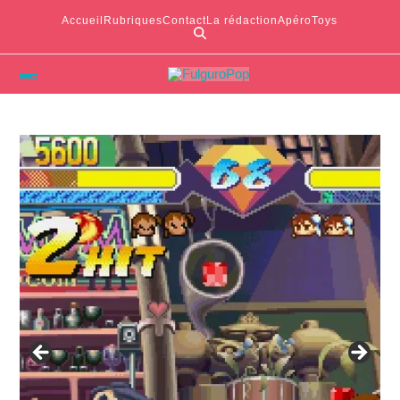
Accueil
Rubriques
Contact
La rédaction
ApéroToys