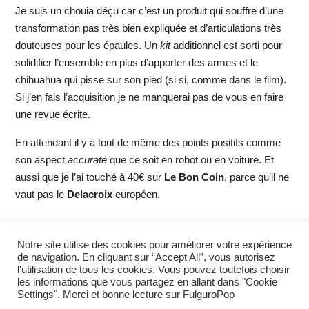
Je suis un chouia déçu car c’est un produit qui souffre d’une
transformation pas très bien expliquée et d’articulations très
douteuses pour les épaules. Un
kit
additionnel est sorti pour
solidifier l’ensemble en plus d’apporter des armes et le
chihuahua qui pisse sur son pied (si si, comme dans le film).
Si j’en fais l’acquisition je ne manquerai pas de vous en faire
une revue écrite.
En attendant il y a tout de même des points positifs comme
son aspect
accurate
que ce soit en robot ou en voiture. Et
aussi que je l’ai touché à 40€ sur
Le Bon Coin
, parce qu’il ne
vaut pas le
Delacroix
européen.
À propos
Articles récents
Notre site utilise des cookies pour améliorer votre expérience
de navigation. En cliquant sur “Accept All”, vous autorisez
l'utilisation de tous les cookies. Vous pouvez toutefois choisir
Ryuzo
les informations que vous partagez en allant dans "Cookie
Ryuzo, mis en quarantaine, collectionneur de
Settings". Merci et bonne lecture sur FulguroPop
voitures miniatures et de figurines en tout