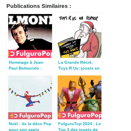
Publications Similaires :
Hommage à Jean-
La Grande Récré,
Paul Belmondo :
Toys R Us: jouets en
Merci pour les
péril ?
bébelles
Noël : de la déco Pop
FulguroTop 2024 : Le
pour son sapin
Top 3 des jouets de