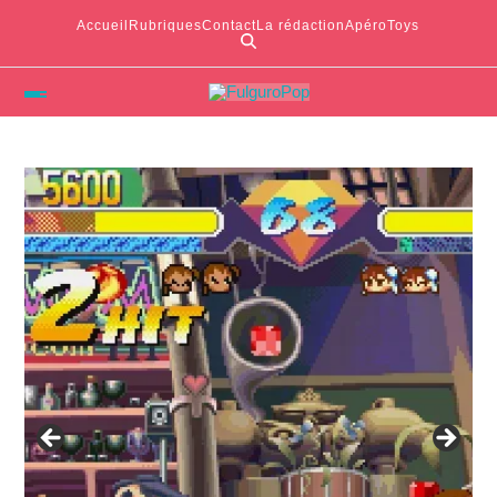
Accueil
Rubriques
Contact
La rédaction
ApéroToys