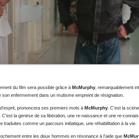
ement du film sera possible grâce à
McMurphy
, remarquablement in
 de son enfermement dans un mutisme empreint de résignation.
in d’esprit, prononcera ses premiers mots à
McMurphy
. C’est la scèn
rci. C’est la genèse de sa libération, une re-naissance et une re-con
 traduites comme un parcours initiatique, une réhabilitation à la vie.
rapprochement entre les deux hommes en résonance à l’aide que
McMur