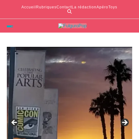
Accueil
Rubriques
Contact
La rédaction
ApéroToys