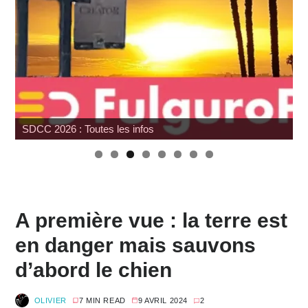
G.I. Joe : SNAKE Armor à prix cassé chez Amazon
A première vue : la terre est
en danger mais sauvons
d’abord le chien
OLIVIER
7 MIN READ
9 AVRIL 2024
2