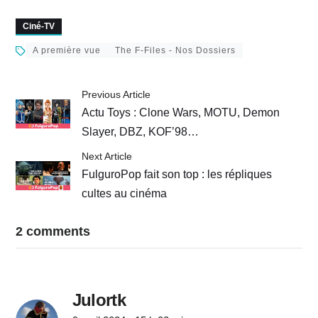
ennemi de G.I. Joe
de Han Solo
Ciné-TV
A première vue
The F-Files - Nos Dossiers
Previous Article
Actu Toys : Clone Wars, MOTU, Demon
Slayer, DBZ, KOF’98…
Next Article
FulguroPop fait son top : les répliques
cultes au cinéma
2 comments
Julortk