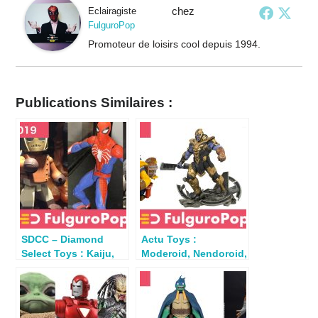
chez
Eclairagiste
FulguroPop
Promoteur de loisirs cool depuis 1994.
Publications Similaires :
SDCC – Diamond
Actu Toys :
Select Toys : Kaiju,
Moderoid, Nendoroid,
Rocketeer, robots et
Avengers, MOTU
super-héros