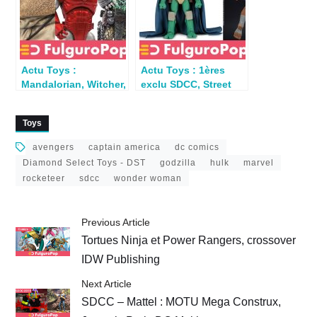
Actu Toys :
Actu Toys : 1ères
Mandalorian, Witcher,
exclu SDCC, Street
Predator, Spawn…
Fighter et Lucha
Libre
Toys
avengers
captain america
dc comics
Diamond Select Toys - DST
godzilla
hulk
marvel
rocketeer
sdcc
wonder woman
Previous Article
Tortues Ninja et Power Rangers, crossover
IDW Publishing
Next Article
SDCC – Mattel : MOTU Mega Construx,