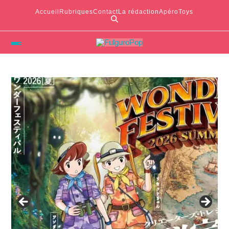
Accueil
Rubriques
Contact
La rédaction
ApéroToys