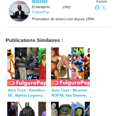
Blaster
A suivre
chez
Eclairagiste
FulguroPop
Promoteur de loisirs cool depuis 1994.
Publications Similaires :
Actu Toys : Gremlins,
Actu Toys : Musclor,
DC, Mythic Legions,
KOF98, Van Damme,
TMNT, Gi Joe, MOTU,
Toony Terrors,
Naruto…
Predator