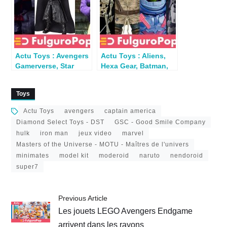
Actu Toys : Avengers
Actu Toys : Aliens,
Gamerverse, Star
Hexa Gear, Batman,
Wars, Rumble
Hawkeye, TMNT, Star
Society…
Trek
Toys
Actu Toys
avengers
captain america
Diamond Select Toys - DST
GSC - Good Smile Company
hulk
iron man
jeux video
marvel
Masters of the Universe - MOTU - Maîtres de l'univers
minimates
model kit
moderoid
naruto
nendoroid
super7
Previous Article
Les jouets LEGO Avengers Endgame
arrivent dans les rayons