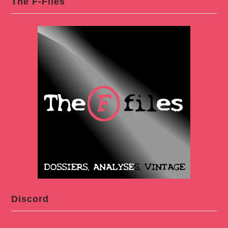
The F-Files
Discord