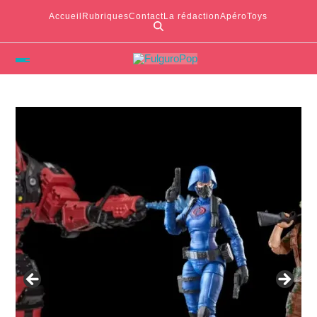
Accueil
Rubriques
Contact
La rédaction
ApéroToys