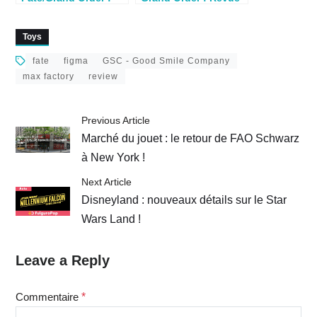
Revue Figma Ruler
Figma Lancer
Jeanne d’Arc
Scathach
Toys
fate
figma
GSC - Good Smile Company
max factory
review
Previous Article
Marché du jouet : le retour de FAO Schwarz
à New York !
Next Article
Disneyland : nouveaux détails sur le Star
Wars Land !
Leave a Reply
Commentaire
*