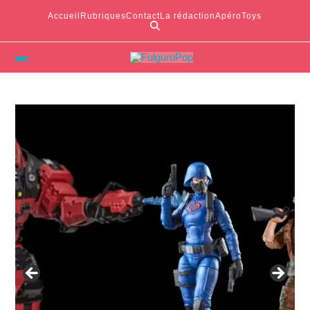
Accueil
Rubriques
Contact
La rédaction
ApéroToys