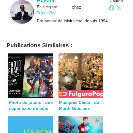
Blaster
A suivre
chez
Eclairagiste
FulguroPop
Promoteur de loisirs cool depuis 1994.
Publications Similaires :
Photo de jouets : une
Masques César : de
super expo du côté
Mardi-Gras aux
de Toulouse
galeries d’art