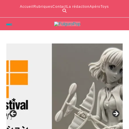
Accueil
Rubriques
Contact
La rédaction
ApéroToys