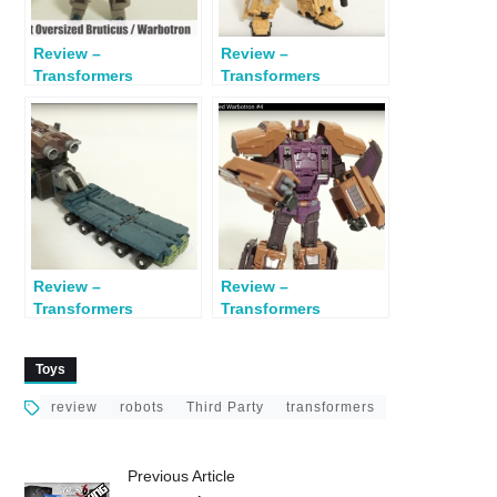
Review –
Review –
Transformers
Transformers
Oversized Warbotron
Oversized Warbotron
#2
#3
Review –
Review –
Transformers
Transformers
Oversized Warbotron
Oversized Warbotron
#6
#4
Toys
review
robots
Third Party
transformers
Previous Article