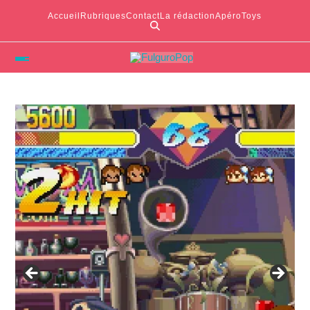
Accueil
Rubriques
Contact
La rédaction
ApéroToys