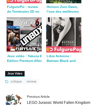
FulguroPix : review
Horizon Zero Dawn,
de Terminator 2D no
l’une des meilleures
Fate
exclu 2017
Jeux vidéo : Yakuza 6
Libre Antenne :
Edition Premium After
Batman Black and
Hours
White par Olivier
Jeux Video
critique
review
Previous Article
LEGO Jurassic World Fallen Kingdom