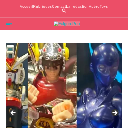
Accueil
Rubriques
Contact
La rédaction
ApéroToys