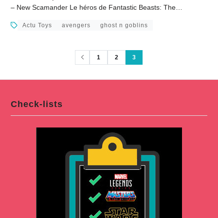
– New Scamander Le héros de Fantastic Beasts: The…
Actu Toys
avengers
ghost n goblins
1
2
3
Check-lists