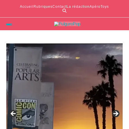
Accueil
Rubriques
Contact
La rédaction
ApéroToys