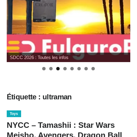
SDCC 2026 : Toutes les infos
W
Étiquette :
ultraman
Toys
NYCC – Tamashii : Star Wars
Meisho, Avengers, Dragon Ball