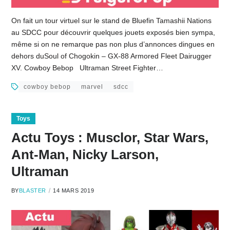
On fait un tour virtuel sur le stand de Bluefin Tamashii Nations
au SDCC pour découvrir quelques jouets exposés bien sympa,
même si on ne remarque pas non plus d’annonces dingues en
dehors duSoul of Chogokin – GX-88 Armored Fleet Dairugger
XV. Cowboy Bebop Ultraman Street Fighter…
cowboy bebop
marvel
sdcc
Toys
Actu Toys : Musclor, Star Wars,
Ant-Man, Nicky Larson,
Ultraman
BY
BLASTER
14 MARS 2019