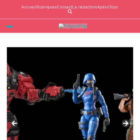
Accueil
Rubriques
Contact
La rédaction
ApéroToys