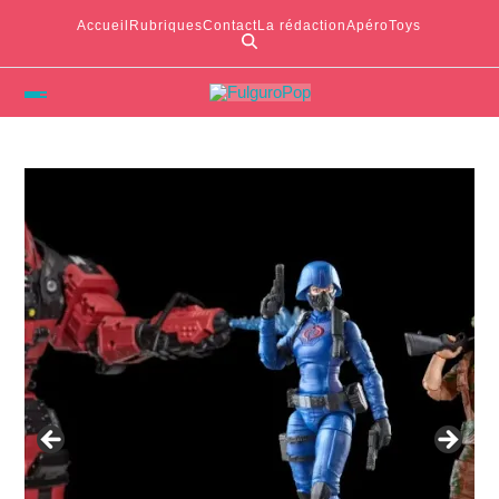
Accueil
Rubriques
Contact
La rédaction
ApéroToys