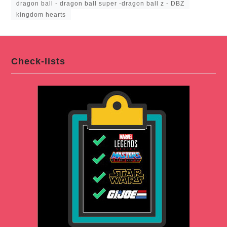
dragon ball - dragon ball super -dragon ball z - DBZ
kingdom hearts
Check-lists