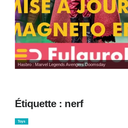
Hasbro : Marvel Legends Avengers Doomsday
Étiquette :
nerf
Toys