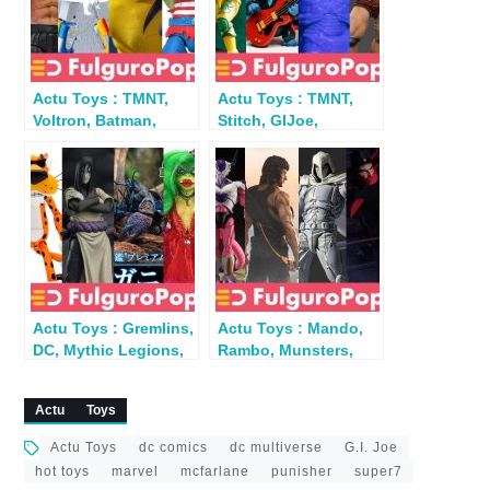
Actu Toys : TMNT,
Actu Toys : TMNT,
Voltron, Batman,
Stitch, GIJoe,
Assassin’s Creed,
Nosferatu,
BTTF…
Micronauts…
Actu Toys : Gremlins,
Actu Toys : Mando,
DC, Mythic Legions,
Rambo, Munsters,
TMNT, Gi Joe, MOTU,
MK, Picard, X-Men…
Naruto…
Actu
Toys
Actu Toys
dc comics
dc multiverse
G.I. Joe
hot toys
marvel
mcfarlane
punisher
super7