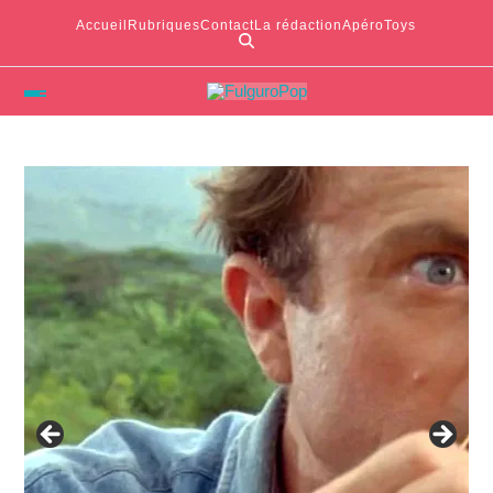
Accueil
Rubriques
Contact
La rédaction
ApéroToys