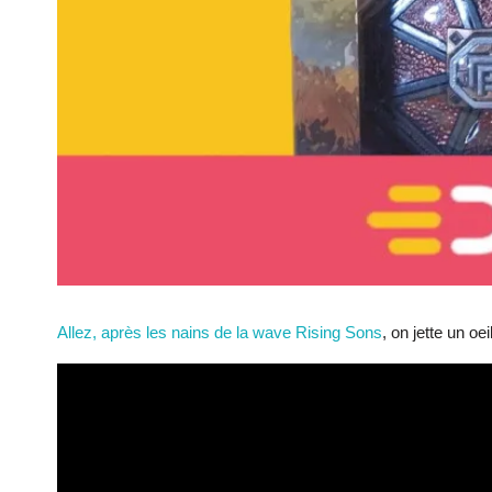
Allez, après les nains de la wave Rising Sons
, on jette un o