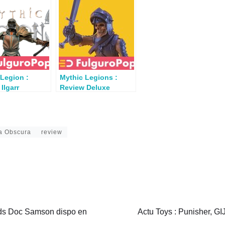
Legion :
Mythic Legions :
Ilgarr
Review Deluxe
Seketon Legion
Builder
ra Obscura
review
nds Doc Samson dispo en
Actu Toys : Punisher, G