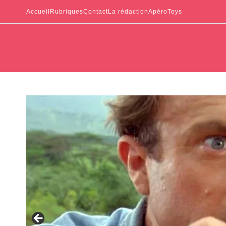
Accueil
Rubriques
Contact
La rédaction
ApéroToys