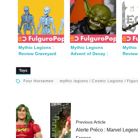
Mythic Legions :
Mythic Legions
Mythic 
Review Graveyard
Advent of Decay :
Review 
Skeletons
Review Goblin
Legion Builder
Toys
Four Horsemen
mythic legions / Cosmic Legions / Figu
Previous Article
Alerte Préco : Marvel Lege