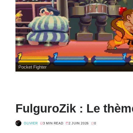
Pocket Fighter
FulguroZik : Le thè
OLIVIER
3 MIN READ
2 JUIN 2026
0