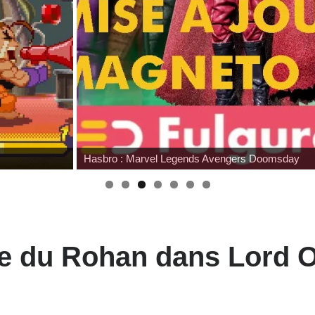
Hasbro : Marvel Legends Avengers Doomsday
me du Rohan dans Lord O