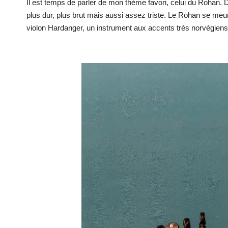
Il est temps de parler de mon thème favori, celui du Rohan. 
plus dur, plus brut mais aussi assez triste. Le Rohan se meur
violon Hardanger, un instrument aux accents très norvégiens