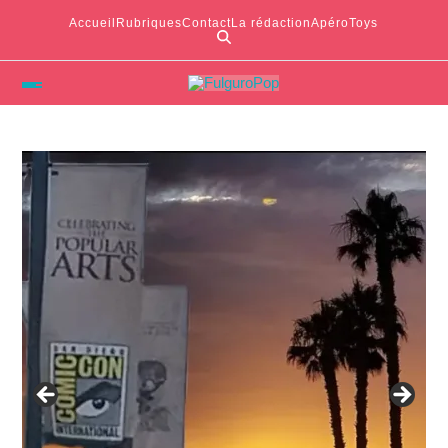
Accueil
Rubriques
Contact
La rédaction
ApéroToys