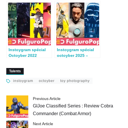
(Première partie)
(Semaine 3)
Instoygram spécial
Instoygram spécial
Octoyber 2022
octoyber 2025 –
semaine 2
semaine 1
Talents
instoygram
octoyber
toy photography
Previous Article
GIJoe Classified Series : Review Cobra
Commander (Combat Armor)
Next Article