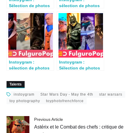
Sélection de photos
sélection de photos
de jouets du 3
de jouets du 11
décembre 2023
février 2024
Instoygram :
Instoygram :
sélection de photos
Sélection de photos
de jouets du 25
de jouets du 27 août
février 2024
2023
Talents
instoygram
Star Wars Day - May the 4th
star warsars
toy photography
toyphotofrenchforce
Previous Article
Astérix et le Combat des chefs : critique de