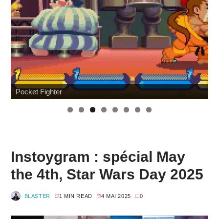
Pocket Fighter
W
Instoygram : spécial May
the 4th, Star Wars Day 2025
BLASTER
1 MIN READ
4 MAI 2025
0