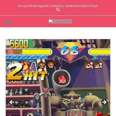
Accueil
Rubriques
Contact
La rédaction
ApéroToys