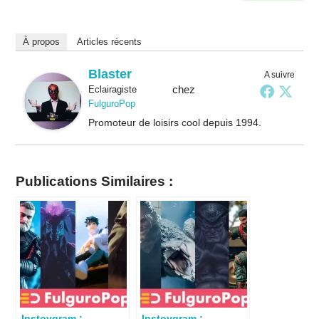
À propos
Articles récents
Blaster
A suivre
chez
Eclairagiste
FulguroPop
Promoteur de loisirs cool depuis 1994.
Publications Similaires :
Instoygram :
Instoygram :