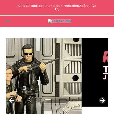
Accueil
Rubriques
Contact
La rédaction
ApéroToys