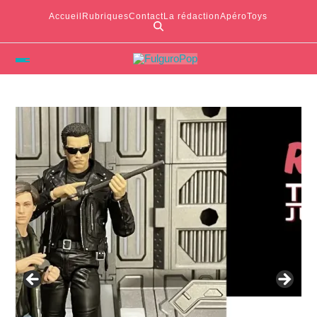
Accueil
Rubriques
Contact
La rédaction
ApéroToys