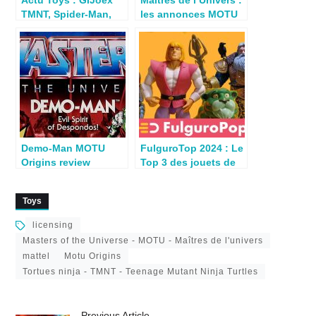
Actu Toys : GIJoex
Maitres de l’Univers :
TMNT, Spider-Man,
les annonces MOTU
MOTU, Thundercats,
Origins, TMNT &
Final Fight…
Masterverse
Demo-Man MOTU
FulguroTop 2024 : Le
Origins review
Top 3 des jouets de
l’année selon Blaster
Toys
licensing
Masters of the Universe - MOTU - Maîtres de l'univers
mattel
Motu Origins
Tortues ninja - TMNT - Teenage Mutant Ninja Turtles
Previous Article