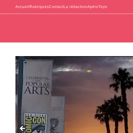
Accueil
Rubriques
Contact
La rédaction
ApéroToys