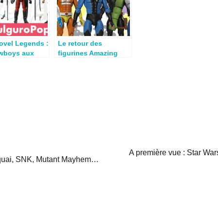
ovel Legends :
Le retour des
wboys aux
figurines Amazing
 de G.I.Joe sur
Heroes sur
rter
Kickstarter
A première vue : Star War
roquai, SNK, Mutant Mayhem…