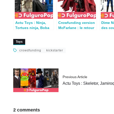
Actu Toys : Ninja,
Crowfunding version
Dime N
Tortues ninja, Boba
McFarlane : le retour
des co
Fett, The Live, Mortal
de Spawn déjà
allures
Kombat…
financé !
Kicksta
Toys
crowdfunding
kickstarter
Previous Article
Actu Toys : Skeletor, Jami
2 comments