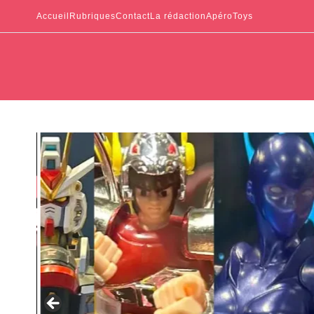
Accueil
Rubriques
Contact
La rédaction
ApéroToys