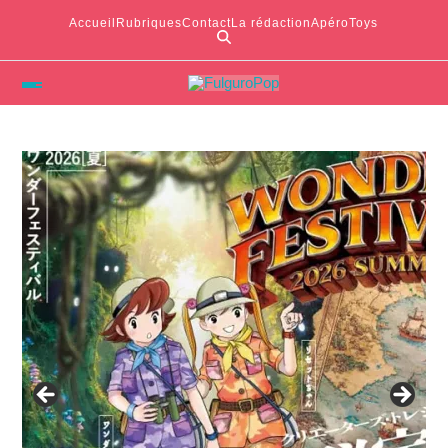
Accueil
Rubriques
Contact
La rédaction
ApéroToys