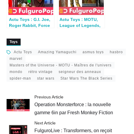
Actu Toys : G.I. Joe,
Actu Toys : MOTU,
Roger Rabbit, Force
League of Legends,
Unleashed,
DBZ, Dick Tracy,
Spielberg…
Jurassic Park
Toys
Actu Toys
Amazing Yamaguchi
asmus toys
hasbro
marvel
Masters of the Universe - MOTU - Maîtres de l'univers
mondo
rétro vintage
seigneur des anneaux
spider-man
star wars
Star Wars The Black Series
Previous Article
Operation Monsterforce : la nouvelle
gamme 6in par Fresh Monkey Fiction
Next Article
FulguroLive : Transformers, on reçoit