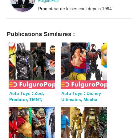
FulguroPop
Promoteur de loisirs cool depuis 1994.
Publications Similaires :
Actu Toys : Zod,
Actu Toys : Disney
Predator, TMNT,
Ultimates, Mecha
Fennec Shand, Snake
Spidey, Dragon Ball,
Eyes…
fuite Hasbro