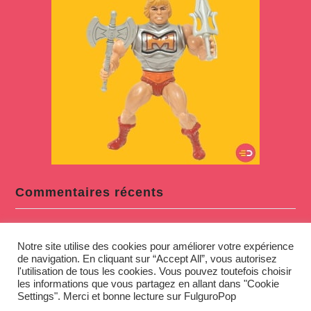
Commentaires récents
Blaster
dans
Calendrier de l’avent – Jour 15 : Palais du Pouvoir
Notre site utilise des cookies pour améliorer votre expérience
(Mattel 1986)
de navigation. En cliquant sur “Accept All”, vous autorisez
KissFan
dans
Calendrier de l’avent – Jour 15 : Palais du
l'utilisation de tous les cookies. Vous pouvez toutefois choisir
les informations que vous partagez en allant dans "Cookie
Pouvoir (Mattel 1986)
Settings". Merci et bonne lecture sur FulguroPop
Blaster
dans
Alerte Préco : GIJoe Classified MARS Snake Battle