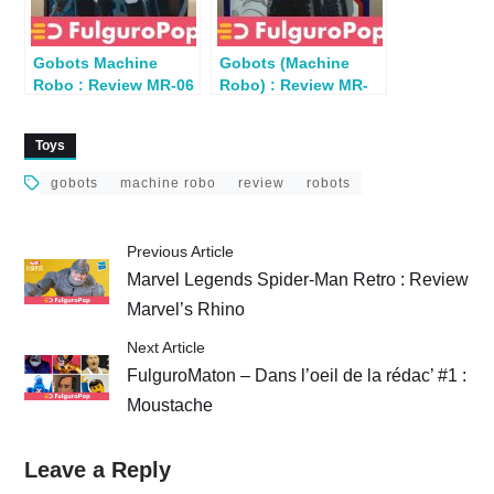
Gobots Machine
Gobots (Machine
Robo : Review MR-06
Robo) : Review MR-
BlackBird
02 Rod Drill
(ActionToys)
d’ActionToys
Toys
gobots
machine robo
review
robots
Previous Article
Marvel Legends Spider-Man Retro : Review
Marvel’s Rhino
Next Article
FulguroMaton – Dans l’oeil de la rédac’ #1 :
Moustache
Leave a Reply