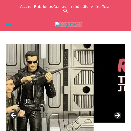
Accueil
Rubriques
Contact
La rédaction
ApéroToys