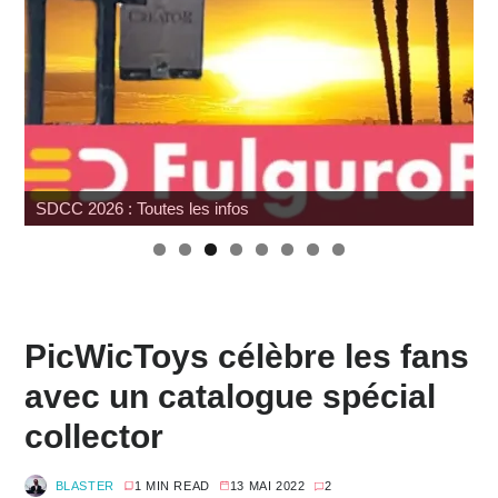
Japan Expo : les toys
PicWicToys célèbre les fans
avec un catalogue spécial
collector
BLASTER
1 MIN READ
13 MAI 2022
2