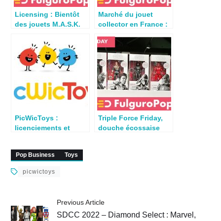
Licensing : Bientôt
Marché du jouet
des jouets M.A.S.K.
collector en France :
chez Super7 ?
un nouvel élan ?
PicWicToys :
Triple Force Friday,
licenciements et
douche écossaise
fermeture de
pour les fans français
magasins
?
Pop Business
Toys
picwictoys
Previous Article
SDCC 2022 – Diamond Select : Marvel,