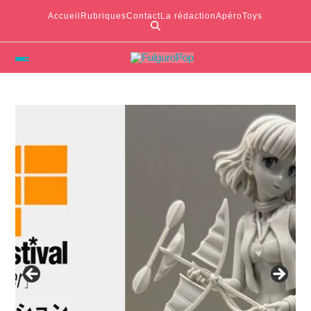
Accueil
Rubriques
Contact
La rédaction
ApéroToys