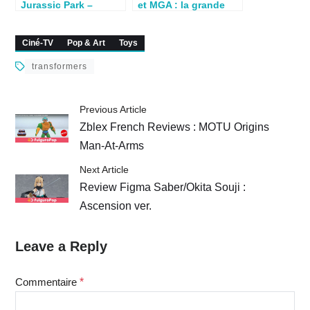
Jurassic Park –
et MGA : la grande
crossover – par
bataille ! (fin)
TfToybox
Ciné-TV
Pop & Art
Toys
transformers
Previous Article
Zblex French Reviews : MOTU Origins
Man-At-Arms
Next Article
Review Figma Saber/Okita Souji :
Ascension ver.
Leave a Reply
Commentaire
*