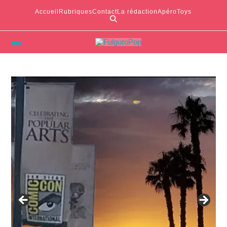
Accueil
Rubriques
Contact
La rédaction
ApéroToys