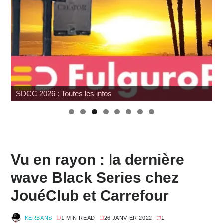
Review Mafex Terminator 2 : T-800 & John Connor
Vu en rayon : la dernière
wave Black Series chez
JouéClub et Carrefour
KERBANS
1 MIN READ
26 JANVIER 2022
1