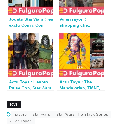
Jouets Star Wars : les
Vu en rayon :
exclu Comic Con
shopping chez
Paris déjà en rayon ?
Album, Zing et la
Fnac
Actu Toys : Hasbro
Actu Toys : The
Pulse Con, Star Wars,
Mandalorian, TMNT,
MASK, Marvel, The
Batman, Robocop
Boys
Toys
hasbro
star wars
Star Wars The Black Series
vu en rayon