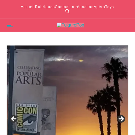
Accueil
Rubriques
Contact
La rédaction
ApéroToys