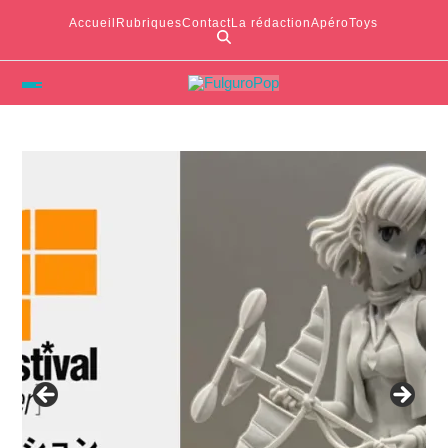
Accueil
Rubriques
Contact
La rédaction
ApéroToys