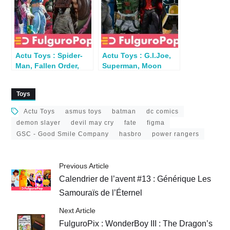
Actu Toys : Spider-
Actu Toys : G.I.Joe,
Man, Fallen Order,
Superman, Moon
TMNT, Berserk,
Knight, DBZ,
Batman…
Mandrake, Ninja
Toys
Actu Toys
asmus toys
batman
dc comics
demon slayer
devil may cry
fate
figma
GSC - Good Smile Company
hasbro
power rangers
Previous Article
Calendrier de l’avent #13 : Générique Les
Samouraïs de l’Éternel
Next Article
FulguroPix : WonderBoy III : The Dragon’s