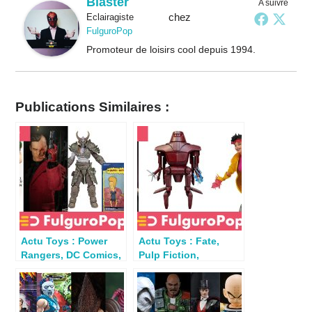
Blaster
A suivre
chez
Eclairagiste
FulguroPop
Promoteur de loisirs cool depuis 1994.
Publications Similaires :
Actu Toys : Power
Actu Toys : Fate,
Rangers, DC Comics,
Pulp Fiction,
Call of Duty, Flash
Ghostbusters,
Gordon…
Halloween…