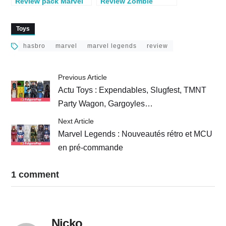
Review pack Marvel
Review Zombie
Legends Daredevil
Scarlet Witch
par Seb
(Khonshu BAF)
Toys
hasbro
marvel
marvel legends
review
Previous Article
Actu Toys : Expendables, Slugfest, TMNT
Party Wagon, Gargoyles…
Next Article
Marvel Legends : Nouveautés rétro et MCU
en pré-commande
1 comment
Nicko