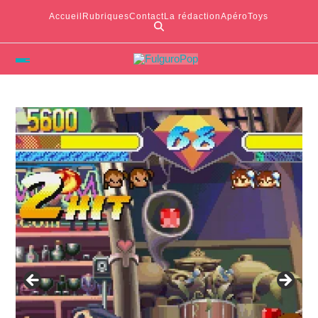
Accueil
Rubriques
Contact
La rédaction
ApéroToys