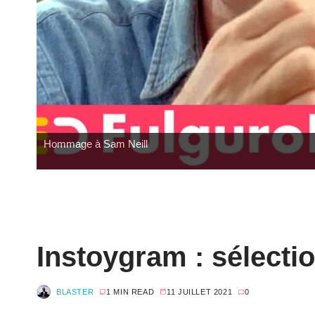
Hommage à Sam Neill
Instoygram : sélectio
BLASTER
1 MIN READ
11 JUILLET 2021
0