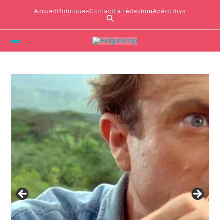
Accueil
Rubriques
Contact
La rédaction
ApéroToys