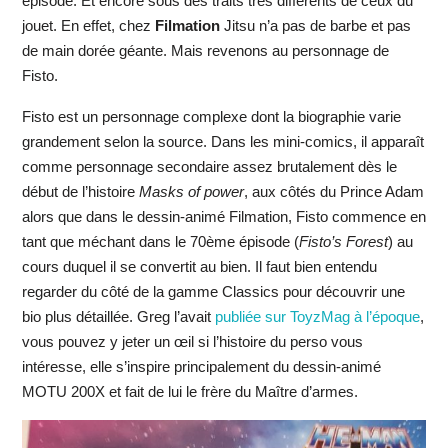
épisode. Et encore sous des traits très différents de ceux du
jouet. En effet, chez
Filmation
Jitsu n’a pas de barbe et pas
de main dorée géante. Mais revenons au personnage de
Fisto.
Fisto est un personnage complexe dont la biographie varie
grandement selon la source. Dans les mini-comics, il apparaît
comme personnage secondaire assez brutalement dès le
début de l’histoire
Masks of power
, aux côtés du Prince Adam
alors que dans le dessin-animé Filmation, Fisto commence en
tant que méchant dans le 70ème épisode (
Fisto’s Forest
) au
cours duquel il se convertit au bien. Il faut bien entendu
regarder du côté de la gamme Classics pour découvrir une
bio plus détaillée. Greg l’avait
publiée sur ToyzMag à l’époque
,
vous pouvez y jeter un œil si l’histoire du perso vous
intéresse, elle s’inspire principalement du dessin-animé
MOTU 200X et fait de lui le frère du Maître d’armes.