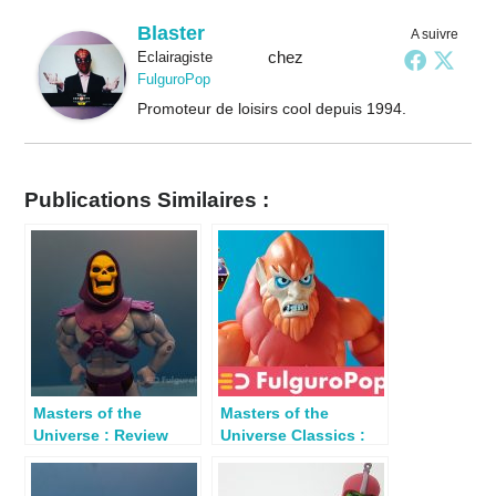
Blaster
A suivre
chez
Eclairagiste
FulguroPop
Promoteur de loisirs cool depuis 1994.
Publications Similaires :
Masters of the
Masters of the
Universe : Review
Universe Classics :
Ultimate Skeletor
Review Beast Man
(Filmation)
(Club Grayskull)