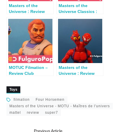
Masters of the
Masters of the
Universe : Review
Universe Classics :
Trap Jaw (Club
Review Beast Man
Grayskull)
(Club Grayskull)
MOTUC Filmation –
Masters of the
Review Club
Universe : Review
Grayskull Fisto
Club Grayskull
Modulok
Toys
filmation
Four Horsemen
Masters of the Universe - MOTU - Maîtres de l'univers
mattel
review
super7
Previous Article